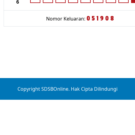
6
051908
Nomor Keluaran:
Copyright SDSBOnline. Hak Cipta Dilindungi