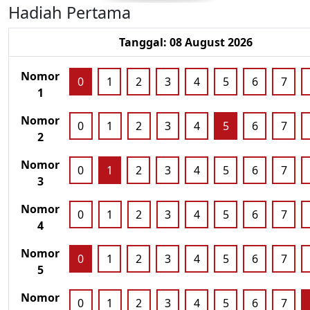
Hadiah Pertama
Tanggal: 08 August 2026
Nomor
0
1
2
3
4
5
6
7
1
Nomor
0
1
2
3
4
5
6
7
2
Nomor
0
1
2
3
4
5
6
7
3
Nomor
0
1
2
3
4
5
6
7
4
Nomor
0
1
2
3
4
5
6
7
5
Nomor
0
1
2
3
4
5
6
7