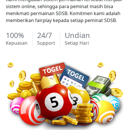
sistem online, sehingga para peminat masih bisa
menikmati permainan SDSB. Komitmen kami adalah
memberikan fairplay kepada setiap peminat SDSB.
100%
24/7
Undian
Kepuasan
Support
Setiap Hari